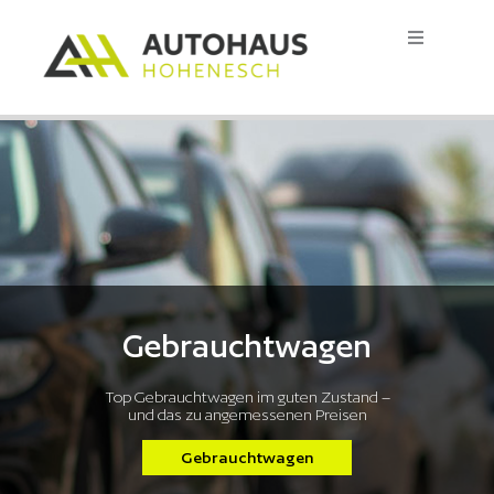
Zum
Inhalt
springen
Start
Gebrauchtwagen
Neuwagen
Werkstatt
Gebrauchtwagen
Lackiererei
Top Gebrauchtwagen im guten Zustand –
und das zu angemessenen Preisen
Kontakt
Gebrauchtwagen