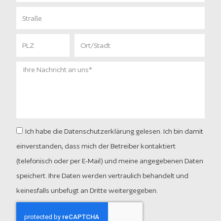
l
l
S
e
t
f
r
o
P
O
a
n
L
r
ß
Z
t
e
I
/
h
S
r
t
e
a
N
d
a
t
c
Ich habe die Datenschutzerklärung gelesen. Ich bin damit
h
einverstanden, dass mich der Betreiber kontaktiert
r
i
(telefonisch oder per E-Mail) und meine angegebenen Daten
c
speichert. Ihre Daten werden vertraulich behandelt und
h
keinesfalls unbefugt an Dritte weitergegeben.
t
a
n