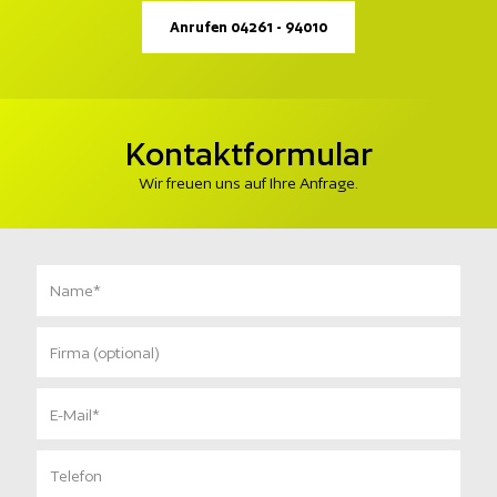
Anrufen 04261 - 94010
Kontaktformular
Wir freuen uns auf Ihre Anfrage.
N
a
m
F
e
i
r
E
m
-
a
M
T
a
e
i